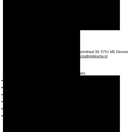
Categorie
Stam
Toevoegen aan agenda
Terug
Scoutcentrum de Muggenhof: Alb. Schweitzerstraat 38, 5751 ME Deurne
Tel: (0493) 31 14 79 | E-mail:
secretaris@scoutingdeurne.nl
Copyright Scouting Deurne -
Privacybeleid
Bevers
Welpen
Scouts
Explorers
Roverscouts
Stam
Plusscouts